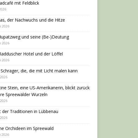
adcafé mit Feldblick
 2026
as, der Nachwuchs und die Hitze
i 2026
Hupatzweg und seine (Be-)Deutung
i 2026
adduscher Hotel und der Löffel
i 2026
 Schrager, die, die mit Licht malen kann
 2026
tine Stein, eine US-Amerikanerin, blickt zurück
hre Spreewälder Wurzeln
 2026
 der Traditionen in Lübbenau
 2026
ne Orchideen im Spreewald
i 2026