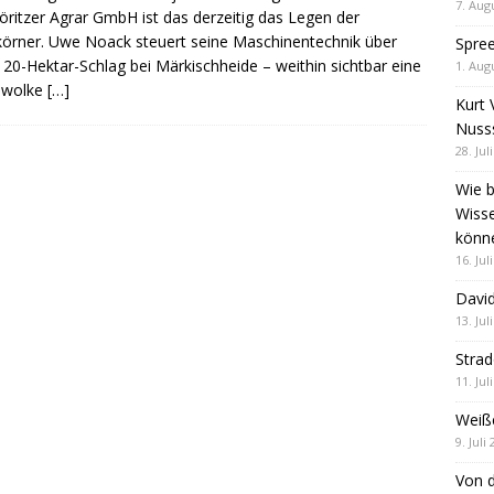
7. Aug
öritzer Agrar GmbH ist das derzeitig das Legen der
örner. Uwe Noack steuert seine Maschinentechnik über
Spre
 20-Hektar-Schlag bei Märkischheide – weithin sichtbar eine
1. Aug
bwolke
[…]
Kurt 
Nuss
28. Jul
Wie b
Wiss
könn
16. Jul
David
13. Jul
Stra
11. Jul
Weiß
9. Juli
Von d