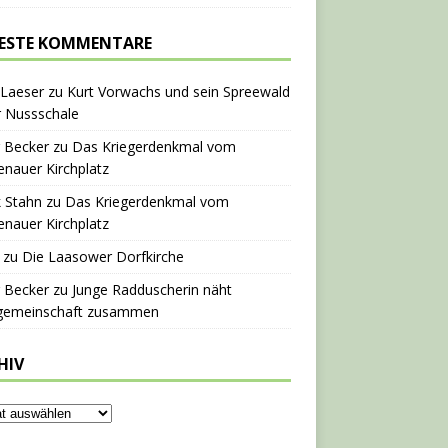
ESTE KOMMENTARE
 Laeser
zu
Kurt Vorwachs und sein Spreewald
r Nussschale
 Becker
zu
Das Kriegerdenkmal vom
nauer Kirchplatz
 Stahn
zu
Das Kriegerdenkmal vom
nauer Kirchplatz
zu
Die Laasower Dorfkirche
 Becker
zu
Junge Radduscherin näht
gemeinschaft zusammen
HIV