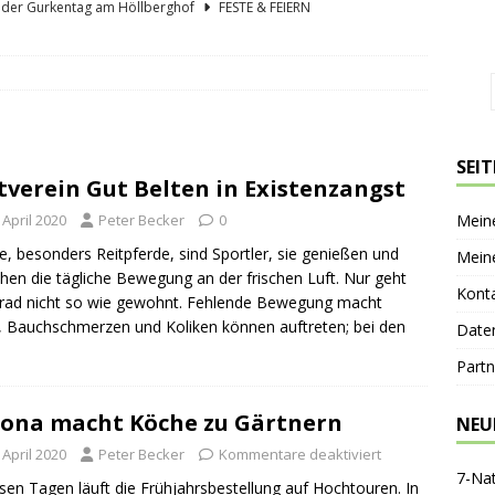
lder Gurkentag am Höllberghof
FESTE & FEIERN
hs und sein Spreewald in der Nussschale
SPREEWÄLDER
er Sagenkahnfahrt Unterhaltung und Wissen auf angenehme Weise
GESCHICHTE
ík blickt zurück und nach vorn
PERSONEN
SEI
tverein Gut Belten in Existenzangst
nen-Gaststätte Dubkowmühle
SPREEWALDTOURISMUS
 April 2020
Peter Becker
0
Mein
e, besonders Reitpferde, sind Sportler, sie genießen und
Mein
hen die tägliche Bewegung an der frischen Luft. Nur geht
Kont
rad nicht so wie gewohnt. Fehlende Bewegung macht
, Bauchschmerzen und Koliken können auftreten; bei den
Date
Partn
ona macht Köche zu Gärtnern
NEU
 April 2020
Peter Becker
Kommentare deaktiviert
7-Na
esen Tagen läuft die Frühjahrsbestellung auf Hochtouren. In