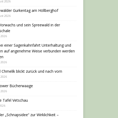
ust 2026
ewälder Gurkentag am Höllberghof
ust 2026
Vorwachs und sein Spreewald in der
schale
i 2026
ei einer Sagenkahnfahrt Unterhaltung und
en auf angenehme Weise verbunden werden
en
i 2026
 Chmelík blickt zurück und nach vorn
i 2026
dower Bücherwaage
i 2026
e Tafel Vetschau
 2026
er „Schnapsidee“ zur Wirklichkeit –