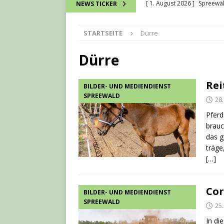
[ 1. August 2026 ]
Spreewä
NEWS TICKER
[ 28. Juli 2026 ]
Kurt Vorwac
STARTSEITE
Dürre
[ 16. Juli 2026 ]
Wie bei ein
verbunden werden können
Dürre
[ 13. Juli 2026 ]
David Chmel
Rei
BILDER- UND MEDIENDIENST
[ 7. August 2026 ]
7-Natio
SPREEWALD
28.
Pferd
brauc
das g
träge
[…]
Cor
BILDER- UND MEDIENDIENST
SPREEWALD
25.
In di