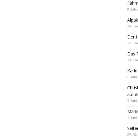
Fahrr
8. Juli
Alpak
29. Jun
Der 
12. Jun
Das R
10. Jun
Karin
6. Juni
Chris
auf i
5. Juni
Markt
1. Juni
Selte
27. Ma