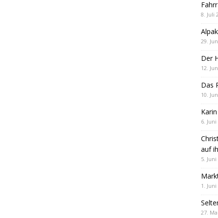
Fahrr
8. Juli
Alpak
29. Jun
Der 
12. Jun
Das R
10. Jun
Karin
6. Juni
Chris
auf i
5. Juni
Markt
1. Juni
Selte
27. Ma