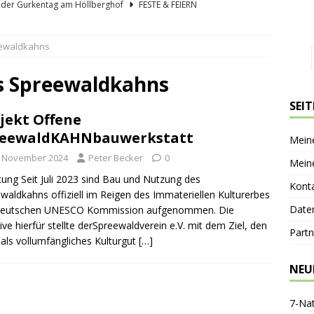
lder Gurkentag am Höllberghof
FESTE & FEIERN
hs und sein Spreewald in der Nussschale
SPREEWÄLDER
eewaldkahns
er Sagenkahnfahrt Unterhaltung und Wissen auf angenehme Weise
GESCHICHTE
s Spreewaldkahns
ík blickt zurück und nach vorn
PERSONEN
SEI
jekt Offene
nen-Gaststätte Dubkowmühle
SPREEWALDTOURISMUS
reewaldKAHNbauwerkstatt
Mein
. November 2024
Peter Becker
0
Mein
itung Seit Juli 2023 sind Bau und Nutzung des
Kont
waldkahns offiziell im Reigen des Immateriellen Kulturerbes
Date
Deutschen UNESCO Kommission aufgenommen. Die
ative hierfür stellte derSpreewaldverein e.V. mit dem Ziel, den
Partn
als vollumfängliches Kulturgut
[…]
NEU
7-Na