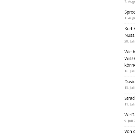
7. Aug
Spre
1. Aug
Kurt 
Nuss
28. Jul
Wie b
Wiss
könn
16. Jul
David
13. Jul
Stra
11. Jul
Weiß
9. Juli
Von d