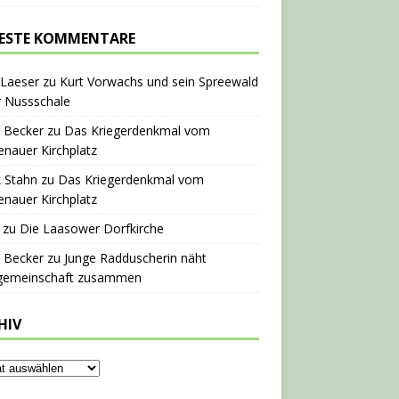
ESTE KOMMENTARE
 Laeser
zu
Kurt Vorwachs und sein Spreewald
r Nussschale
 Becker
zu
Das Kriegerdenkmal vom
nauer Kirchplatz
 Stahn
zu
Das Kriegerdenkmal vom
nauer Kirchplatz
zu
Die Laasower Dorfkirche
 Becker
zu
Junge Radduscherin näht
gemeinschaft zusammen
HIV