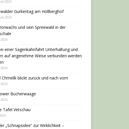
ust 2026
ewälder Gurkentag am Höllberghof
ust 2026
Vorwachs und sein Spreewald in der
schale
i 2026
ei einer Sagenkahnfahrt Unterhaltung und
en auf angenehme Weise verbunden werden
en
i 2026
 Chmelík blickt zurück und nach vorn
i 2026
dower Bücherwaage
i 2026
e Tafel Vetschau
 2026
er „Schnapsidee“ zur Wirklichkeit –