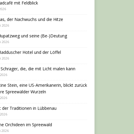
adcafé mit Feldblick
 2026
as, der Nachwuchs und die Hitze
i 2026
Hupatzweg und seine (Be-)Deutung
i 2026
adduscher Hotel und der Löffel
i 2026
 Schrager, die, die mit Licht malen kann
 2026
tine Stein, eine US-Amerikanerin, blickt zurück
hre Spreewälder Wurzeln
 2026
 der Traditionen in Lübbenau
 2026
ne Orchideen im Spreewald
i 2026