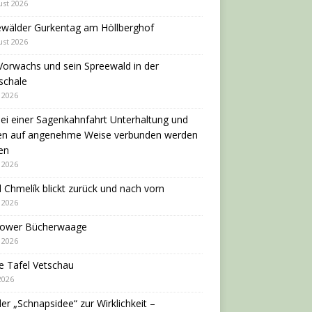
ust 2026
ewälder Gurkentag am Höllberghof
ust 2026
Vorwachs und sein Spreewald in der
schale
i 2026
ei einer Sagenkahnfahrt Unterhaltung und
en auf angenehme Weise verbunden werden
en
i 2026
 Chmelík blickt zurück und nach vorn
i 2026
dower Bücherwaage
i 2026
e Tafel Vetschau
 2026
er „Schnapsidee“ zur Wirklichkeit –