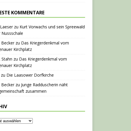
ESTE KOMMENTARE
 Laeser
zu
Kurt Vorwachs und sein Spreewald
r Nussschale
 Becker
zu
Das Kriegerdenkmal vom
nauer Kirchplatz
 Stahn
zu
Das Kriegerdenkmal vom
nauer Kirchplatz
zu
Die Laasower Dorfkirche
 Becker
zu
Junge Radduscherin näht
gemeinschaft zusammen
HIV