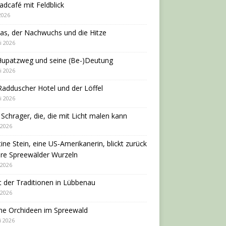
adcafé mit Feldblick
 2026
as, der Nachwuchs und die Hitze
i 2026
Hupatzweg und seine (Be-)Deutung
i 2026
adduscher Hotel und der Löffel
i 2026
 Schrager, die, die mit Licht malen kann
 2026
tine Stein, eine US-Amerikanerin, blickt zurück
hre Spreewälder Wurzeln
 2026
 der Traditionen in Lübbenau
 2026
ne Orchideen im Spreewald
i 2026