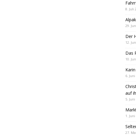
Fahrr
8. Juli
Alpak
29. Jun
Der 
12. Jun
Das R
10. Jun
Karin
6. Juni
Chris
auf i
5. Juni
Markt
1. Juni
Selte
27. Ma