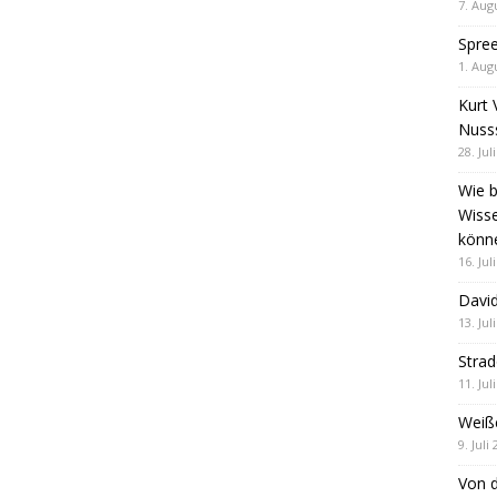
7. Aug
Spre
1. Aug
Kurt 
Nuss
28. Jul
Wie b
Wiss
könn
16. Jul
David
13. Jul
Stra
11. Jul
Weiß
9. Juli
Von d