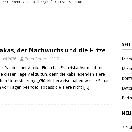
lder Gurkentag am Höllberghof
FESTE & FEIERN
hs und sein Spreewald in der Nussschale
SPREEWÄLDER
er Sagenkahnfahrt Unterhaltung und Wissen auf angenehme Weise
GESCHICHTE
ík blickt zurück und nach vorn
PERSONEN
SEI
akas, der Nachwuchs und die Hitze
nen-Gaststätte Dubkowmühle
SPREEWALDTOURISMUS
 Juni 2026
Peter Becker
0
Mein
er Radduscher Alpaka Finca hat Franziska Ast mit ihrer
Mein
ie dieser Tage viel zu tun, denn die kälteliebenden Tiere
Kont
hen Unterstützung. „Glücklicherweise haben wir die Schur
 vor Tagen beendet, sodass die Tiere nicht
[…]
Date
Partn
NEU
7-Na