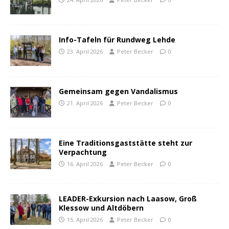
Info-Tafeln für Rundweg Lehde
23. April 2026
Peter Becker
0
Gemeinsam gegen Vandalismus
21. April 2026
Peter Becker
0
Eine Traditionsgaststätte steht zur
Verpachtung
16. April 2026
Peter Becker
0
LEADER-Exkursion nach Laasow, Groß
Klessow und Altdöbern
15. April 2026
Peter Becker
0