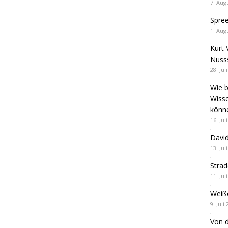
7. Aug
Spre
1. Aug
Kurt 
Nuss
28. Jul
Wie b
Wiss
könn
16. Jul
David
13. Jul
Stra
11. Jul
Weiß
9. Juli
Von d