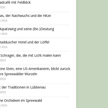
adcafé mit Feldblick
 2026
as, der Nachwuchs und die Hitze
i 2026
Hupatzweg und seine (Be-)Deutung
i 2026
adduscher Hotel und der Löffel
i 2026
 Schrager, die, die mit Licht malen kann
 2026
tine Stein, eine US-Amerikanerin, blickt zurück
hre Spreewälder Wurzeln
 2026
 der Traditionen in Lübbenau
 2026
ne Orchideen im Spreewald
i 2026