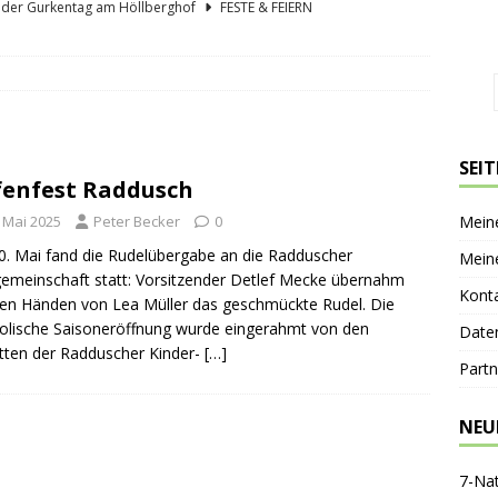
lder Gurkentag am Höllberghof
FESTE & FEIERN
hs und sein Spreewald in der Nussschale
SPREEWÄLDER
er Sagenkahnfahrt Unterhaltung und Wissen auf angenehme Weise
GESCHICHTE
ík blickt zurück und nach vorn
PERSONEN
SEI
enfest Raddusch
nen-Gaststätte Dubkowmühle
SPREEWALDTOURISMUS
. Mai 2025
Peter Becker
0
Mein
. Mai fand die Rudelübergabe an die Radduscher
Mein
emeinschaft statt: Vorsitzender Detlef Mecke übernahm
Kont
en Händen von Lea Müller das geschmückte Rudel. Die
lische Saisoneröffnung wurde eingerahmt von den
Date
itten der Radduscher Kinder-
[…]
Partn
NEU
7-Na