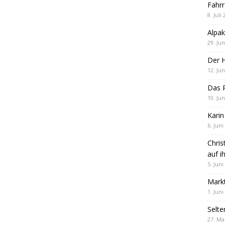
Fahrr
8. Juli
Alpak
29. Jun
Der 
12. Jun
Das R
10. Jun
Karin
6. Juni
Chris
auf i
5. Juni
Markt
1. Juni
Selte
27. Ma