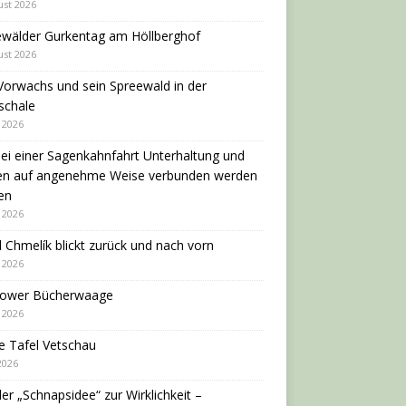
ust 2026
ewälder Gurkentag am Höllberghof
ust 2026
Vorwachs und sein Spreewald in der
schale
i 2026
ei einer Sagenkahnfahrt Unterhaltung und
en auf angenehme Weise verbunden werden
en
i 2026
 Chmelík blickt zurück und nach vorn
i 2026
dower Bücherwaage
i 2026
e Tafel Vetschau
 2026
er „Schnapsidee“ zur Wirklichkeit –