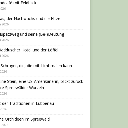
adcafé mit Feldblick
 2026
as, der Nachwuchs und die Hitze
i 2026
Hupatzweg und seine (Be-)Deutung
i 2026
adduscher Hotel und der Löffel
i 2026
 Schrager, die, die mit Licht malen kann
 2026
tine Stein, eine US-Amerikanerin, blickt zurück
hre Spreewälder Wurzeln
 2026
 der Traditionen in Lübbenau
 2026
ne Orchideen im Spreewald
i 2026