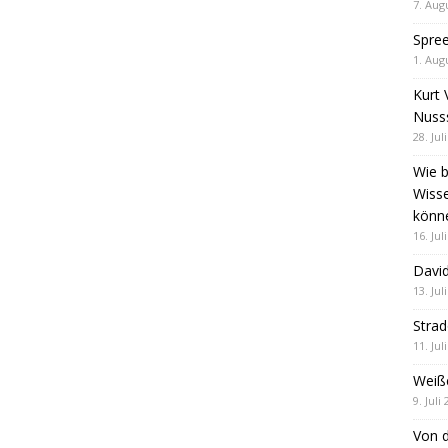
7. Aug
Spre
1. Aug
Kurt 
Nuss
28. Jul
Wie b
Wiss
könn
16. Jul
David
13. Jul
Stra
11. Jul
Weiß
9. Juli
Von d