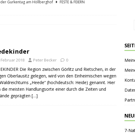
lder Gurkentag am Höllberghof
FESTE & FEIERN
hs und sein Spreewald in der Nussschale
SPREEWÄLDER
er Sagenkahnfahrt Unterhaltung und Wissen auf angenehme Weise
GESCHICHTE
ík blickt zurück und nach vorn
PERSONEN
SEI
edekinder
nen-Gaststätte Dubkowmühle
SPREEWALDTOURISMUS
. Februar 2018
Peter Becker
0
Mein
KINDER Die Region zwischen Görlitz und Rietschen, in der
Mein
gen Oberlausitz gelegen, wird von den Einheimischen wegen
Kont
 Waldreichtums „Heede“ (hochdeutsch: Heide) genannt. Hier
n die meisten Handlungsorte einer durch die Zeiten und
Date
ände geprägten
[…]
Partn
NEU
7-Na