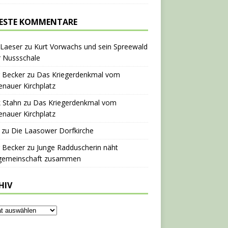
ESTE KOMMENTARE
 Laeser
zu
Kurt Vorwachs und sein Spreewald
r Nussschale
 Becker
zu
Das Kriegerdenkmal vom
nauer Kirchplatz
 Stahn
zu
Das Kriegerdenkmal vom
nauer Kirchplatz
zu
Die Laasower Dorfkirche
 Becker
zu
Junge Radduscherin näht
gemeinschaft zusammen
HIV