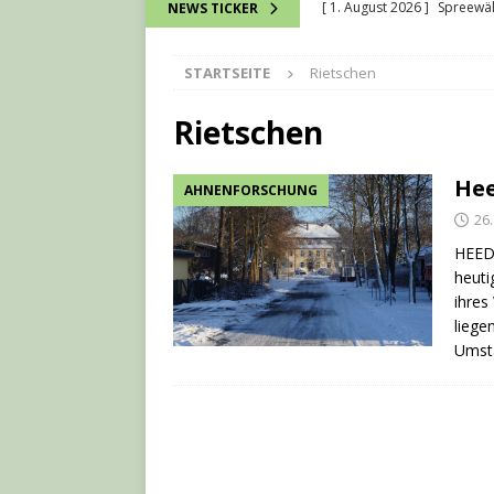
[ 1. August 2026 ]
Spreewä
NEWS TICKER
[ 28. Juli 2026 ]
Kurt Vorwac
STARTSEITE
Rietschen
[ 16. Juli 2026 ]
Wie bei ein
verbunden werden können
Rietschen
[ 13. Juli 2026 ]
David Chmel
He
AHNENFORSCHUNG
[ 7. August 2026 ]
7-Natio
26
HEEDE
heuti
ihres
liege
Umst