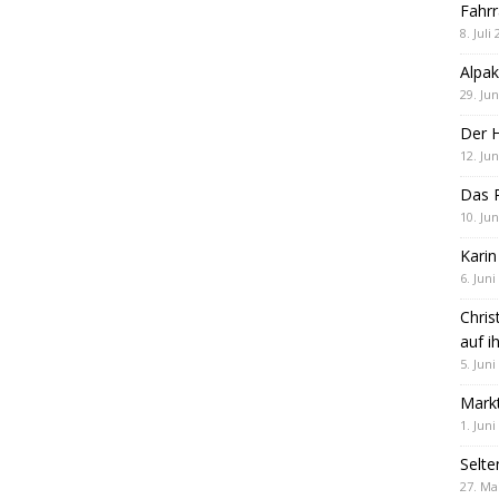
Fahrr
8. Juli
Alpak
29. Jun
Der 
12. Jun
Das R
10. Jun
Karin
6. Juni
Chris
auf i
5. Juni
Markt
1. Juni
Selte
27. Ma