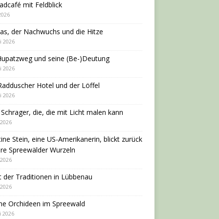
adcafé mit Feldblick
 2026
as, der Nachwuchs und die Hitze
i 2026
Hupatzweg und seine (Be-)Deutung
i 2026
adduscher Hotel und der Löffel
i 2026
 Schrager, die, die mit Licht malen kann
 2026
tine Stein, eine US-Amerikanerin, blickt zurück
hre Spreewälder Wurzeln
 2026
 der Traditionen in Lübbenau
 2026
ne Orchideen im Spreewald
i 2026