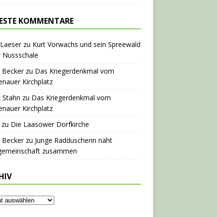
ESTE KOMMENTARE
 Laeser
zu
Kurt Vorwachs und sein Spreewald
r Nussschale
 Becker
zu
Das Kriegerdenkmal vom
nauer Kirchplatz
 Stahn
zu
Das Kriegerdenkmal vom
nauer Kirchplatz
zu
Die Laasower Dorfkirche
 Becker
zu
Junge Radduscherin näht
gemeinschaft zusammen
HIV