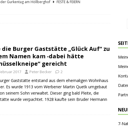
lder Gurkentag am Höllberghof
FESTE & FEIERN
hs und sein Spreewald in der Nussschale
SPREEWÄLDER
er Sagenkahnfahrt Unterhaltung und Wissen auf angenehme Weise
GESCHICHTE
ík blickt zurück und nach vorn
PERSONEN
SEI
 die Burger Gaststätte „Glück Auf“ zu
nen-Gaststätte Dubkowmühle
SPREEWALDTOURISMUS
em Namen kam -dabei hätte
Mein
hüsselkneipe“ gereicht
Mein
 Februar 2017
Peter Becker
2
Kont
urger Gaststätte entstand aus dem ehemaligen Wohnhaus
Date
ner. Es wurde 1913 vom Werbener Martin Quetk umgebaut
on seinem Sohn verwaltet. Dieser ging bald Pleite, die
Partn
tätte wurde verpachtet. 1928 kaufte sein Bruder Hermann
NEU
7-Na