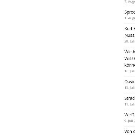
7. Aug
Spre
1. Aug
Kurt 
Nuss
28. Jul
Wie b
Wiss
könn
16. Jul
David
13. Jul
Stra
11. Jul
Weiß
9. Juli
Von d