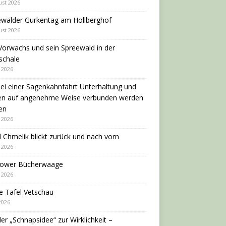
ust 2026
ewälder Gurkentag am Höllberghof
ust 2026
Vorwachs und sein Spreewald in der
schale
i 2026
ei einer Sagenkahnfahrt Unterhaltung und
en auf angenehme Weise verbunden werden
en
i 2026
 Chmelík blickt zurück und nach vorn
i 2026
dower Bücherwaage
i 2026
e Tafel Vetschau
 2026
er „Schnapsidee“ zur Wirklichkeit –