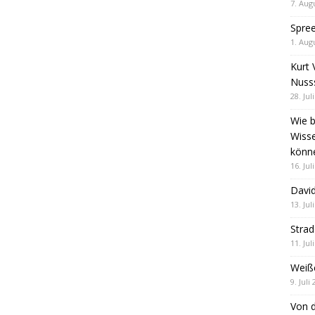
7. Aug
Spre
1. Aug
Kurt 
Nuss
28. Jul
Wie b
Wiss
könn
16. Jul
David
13. Jul
Stra
11. Jul
Weiß
9. Juli
Von d