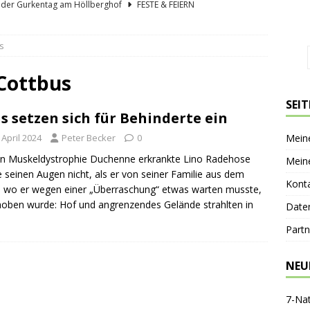
lder Gurkentag am Höllberghof
FESTE & FEIERN
hs und sein Spreewald in der Nussschale
SPREEWÄLDER
s
er Sagenkahnfahrt Unterhaltung und Wissen auf angenehme Weise
GESCHICHTE
 Cottbus
ík blickt zurück und nach vorn
PERSONEN
SEI
s setzen sich für Behinderte ein
nen-Gaststätte Dubkowmühle
SPREEWALDTOURISMUS
 April 2024
Peter Becker
0
Mein
n Muskeldystrophie Duchenne erkrankte Lino Radehose
Mein
e seinen Augen nicht, als er von seiner Familie aus dem
Kont
 wo er wegen einer „Überraschung“ etwas warten musste,
oben wurde: Hof und angrenzendes Gelände strahlten in
Date
Partn
NEU
7-Na