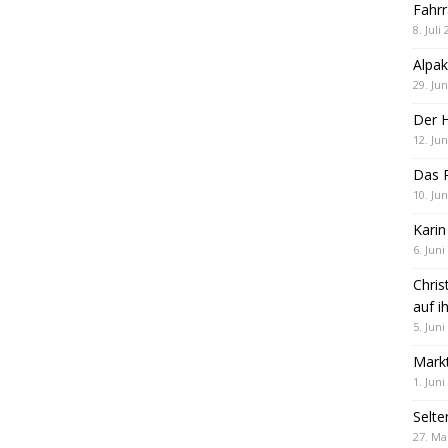
Fahrr
8. Juli
Alpak
29. Jun
Der 
12. Jun
Das R
10. Jun
Karin
6. Juni
Chris
auf i
5. Juni
Markt
1. Juni
Selte
27. Ma