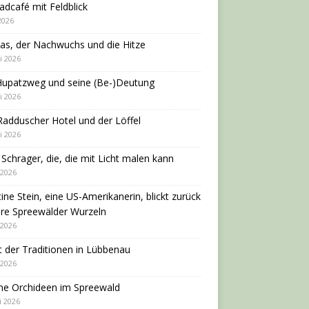
adcafé mit Feldblick
 2026
as, der Nachwuchs und die Hitze
i 2026
Hupatzweg und seine (Be-)Deutung
i 2026
adduscher Hotel und der Löffel
i 2026
 Schrager, die, die mit Licht malen kann
 2026
tine Stein, eine US-Amerikanerin, blickt zurück
hre Spreewälder Wurzeln
 2026
 der Traditionen in Lübbenau
 2026
ne Orchideen im Spreewald
i 2026