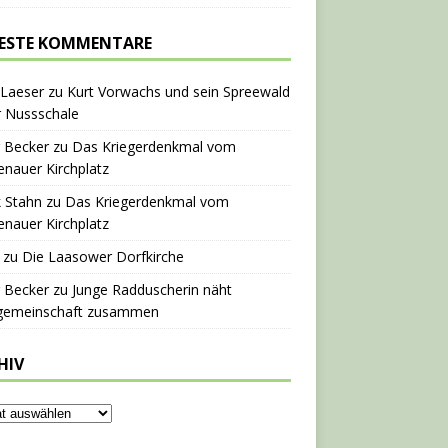
ESTE KOMMENTARE
 Laeser
zu
Kurt Vorwachs und sein Spreewald
r Nussschale
 Becker
zu
Das Kriegerdenkmal vom
nauer Kirchplatz
 Stahn
zu
Das Kriegerdenkmal vom
nauer Kirchplatz
zu
Die Laasower Dorfkirche
 Becker
zu
Junge Radduscherin näht
gemeinschaft zusammen
HIV