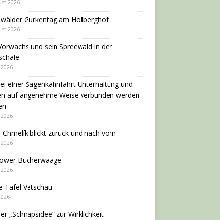
ust 2026
ewälder Gurkentag am Höllberghof
ust 2026
Vorwachs und sein Spreewald in der
schale
i 2026
ei einer Sagenkahnfahrt Unterhaltung und
en auf angenehme Weise verbunden werden
en
i 2026
 Chmelík blickt zurück und nach vorn
i 2026
dower Bücherwaage
i 2026
e Tafel Vetschau
 2026
er „Schnapsidee“ zur Wirklichkeit –