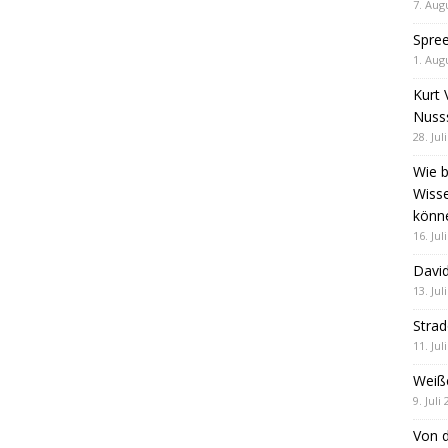
7. Aug
Spre
1. Aug
Kurt 
Nuss
28. Jul
Wie b
Wiss
könn
16. Jul
David
13. Jul
Stra
11. Jul
Weiß
9. Juli
Von d