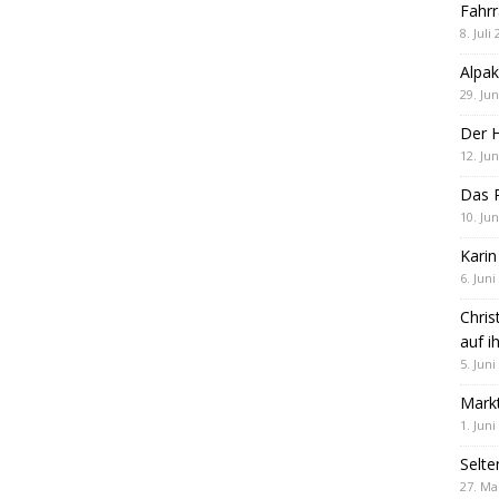
Fahrr
8. Juli
Alpak
29. Jun
Der 
12. Jun
Das R
10. Jun
Karin
6. Juni
Chris
auf i
5. Juni
Markt
1. Juni
Selte
27. Ma