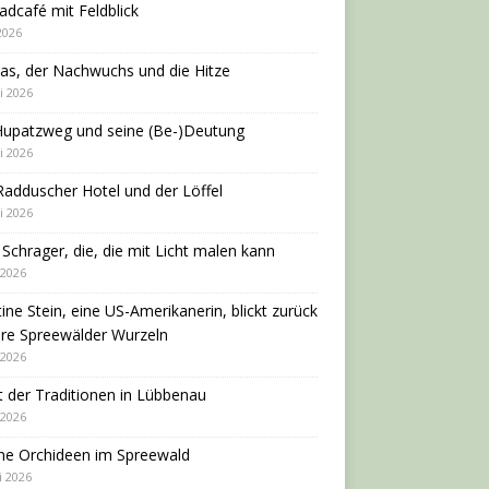
adcafé mit Feldblick
 2026
as, der Nachwuchs und die Hitze
i 2026
Hupatzweg und seine (Be-)Deutung
i 2026
adduscher Hotel und der Löffel
i 2026
 Schrager, die, die mit Licht malen kann
 2026
tine Stein, eine US-Amerikanerin, blickt zurück
hre Spreewälder Wurzeln
 2026
 der Traditionen in Lübbenau
 2026
ne Orchideen im Spreewald
i 2026