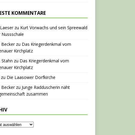
ESTE KOMMENTARE
 Laeser
zu
Kurt Vorwachs und sein Spreewald
r Nussschale
 Becker
zu
Das Kriegerdenkmal vom
nauer Kirchplatz
 Stahn
zu
Das Kriegerdenkmal vom
nauer Kirchplatz
zu
Die Laasower Dorfkirche
 Becker
zu
Junge Radduscherin näht
gemeinschaft zusammen
HIV