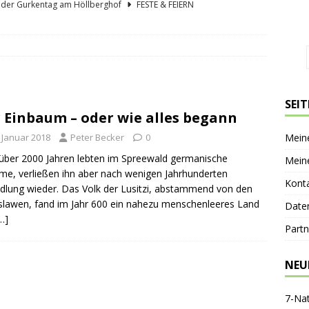
lder Gurkentag am Höllberghof
FESTE & FEIERN
hs und sein Spreewald in der Nussschale
SPREEWÄLDER
er Sagenkahnfahrt Unterhaltung und Wissen auf angenehme Weise
GESCHICHTE
ík blickt zurück und nach vorn
PERSONEN
SEI
 Einbaum – oder wie alles begann
nen-Gaststätte Dubkowmühle
SPREEWALDTOURISMUS
. Januar 2018
Peter Becker
0
Mein
ber 2000 Jahren lebten im Spreewald germanische
Mein
e, verließen ihn aber nach wenigen Jahrhunderten
Kont
dlung wieder. Das Volk der Lusitzi, abstammend von den
lawen, fand im Jahr 600 ein nahezu menschenleeres Land
Date
…]
Partn
NEU
7-Na