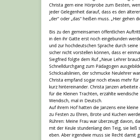
Christa gern eine Hörprobe zum Besten, wenn
jeder Gelegenheit darauf, dass es den ältere
„der“ oder „das“ heißen muss. „Hier gehen die
Bis zu den gemeinsamen öffentlichen Auftrit
in den ihr Gatte erst noch eingebunden wer
und zur hochdeutschen Sprache durch seine M
sicher nicht vorstellen können, dass er ein
Siegfried folgte dem Ruf „Neue Lehrer brauc
Schnelldurchgang zum Pädagogen ausgebildet
Schicksalslinien, der schmucke Neulehrer war
Christa empfand sogar noch etwas mehr für i
kurz hintereinander. Christa Janzen arbeitete
für die Kleinen Trachten, erzählte wendische 
Wendisch, mal in Deutsch.
Auf ihrem Hof hatten die Janzens eine klein
zu Festen zu Ehren, Brote und Kuchen werde
Rühren: Meine Frau war überzeugt davon, da
mit der Keule stundenlang den Teig, sie ließ
eben. Aber irgendwie muss sie Recht damit 