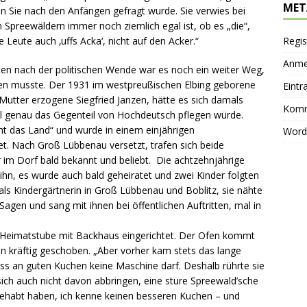
MET
 Sie nach den Anfängen gefragt wurde. Sie verwies bei
n Spreewäldern immer noch ziemlich egal ist, ob es „die“,
 Leute auch ‚uffs Acka‘, nicht auf den Acker.“
Regis
Anme
ten nach der politischen Wende war es noch ein weiter Weg,
den musste. Der 1931 im westpreußischen Elbing geborene
Eintr
utter erzogene Siegfried Janzen, hätte es sich damals
Komm
mal genau das Gegenteil von Hochdeutsch pflegen würde.
ht das Land“ und wurde in einem einjährigen
Word
. Nach Groß Lübbenau versetzt, trafen sich beide
 im Dorf bald bekannt und beliebt. Die achtzehnjährige
hn, es wurde auch bald geheiratet und zwei Kinder folgten
 als Kindergärtnerin in Groß Lübbenau und Boblitz, sie nähte
Sagen und sang mit ihnen bei öffentlichen Auftritten, mal in
e Heimatstube mit Backhaus eingerichtet. Der Ofen kommt
n kräftig geschoben. „Aber vorher kam stets das lange
ss an guten Kuchen keine Maschine darf. Deshalb rührte sie
 sich auch nicht davon abbringen, eine sture Spreewald’sche
gehabt haben, ich kenne keinen besseren Kuchen – und