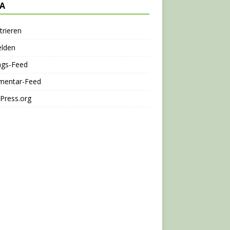
A
trieren
lden
ags-Feed
entar-Feed
Press.org