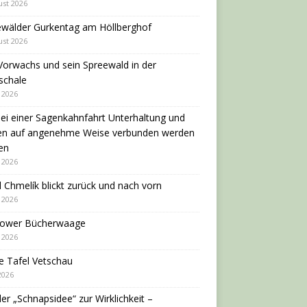
ust 2026
ewälder Gurkentag am Höllberghof
ust 2026
Vorwachs und sein Spreewald in der
schale
i 2026
ei einer Sagenkahnfahrt Unterhaltung und
en auf angenehme Weise verbunden werden
en
i 2026
 Chmelík blickt zurück und nach vorn
i 2026
dower Bücherwaage
i 2026
e Tafel Vetschau
 2026
er „Schnapsidee“ zur Wirklichkeit –