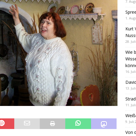
7. Aug
Spre
1. Aug
Kurt 
Nuss
28. Jul
Wie b
Wiss
könn
16. Jul
David
13. Jul
Stra
11. Jul
Weiß
9. Juli
Von d