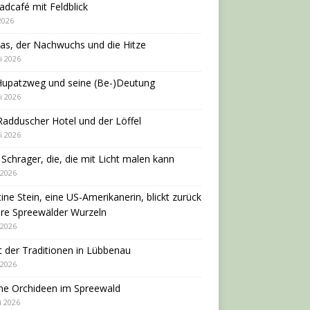
adcafé mit Feldblick
 2026
as, der Nachwuchs und die Hitze
i 2026
Hupatzweg und seine (Be-)Deutung
i 2026
adduscher Hotel und der Löffel
i 2026
 Schrager, die, die mit Licht malen kann
 2026
tine Stein, eine US-Amerikanerin, blickt zurück
hre Spreewälder Wurzeln
 2026
 der Traditionen in Lübbenau
 2026
ne Orchideen im Spreewald
i 2026