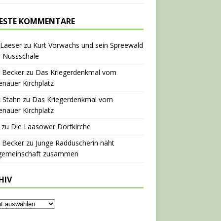
ESTE KOMMENTARE
 Laeser
zu
Kurt Vorwachs und sein Spreewald
r Nussschale
 Becker
zu
Das Kriegerdenkmal vom
nauer Kirchplatz
 Stahn
zu
Das Kriegerdenkmal vom
nauer Kirchplatz
zu
Die Laasower Dorfkirche
 Becker
zu
Junge Radduscherin näht
gemeinschaft zusammen
HIV