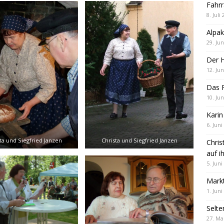
Fahrr
8. Juli
Alpak
29. Jun
Der 
12. Jun
Das R
10. Jun
Karin
6. Juni
ta und Siegfried Janzen
Christa und Siegfried Janzen
Chris
auf i
5. Juni
Markt
1. Juni
Selte
27. Ma