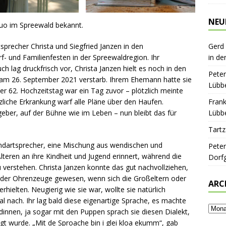
NEU
Duo im Spreewald bekannt.
sprecher Christa und Siegfried Janzen in den
Gerd
f- und Familienfesten in der Spreewaldregion. Ihr
in de
lag druckfrisch vor, Christa Janzen hielt es noch in den
Peter
t am 26. September 2021 verstarb. Ihrem Ehemann hatte sie
Lübbe
er 62. Hochzeitstag war ein Tag zuvor – plötzlich meinte
ötzliche Erkrankung warf alle Pläne über den Haufen.
Frank
eber, auf der Bühne wie im Leben – nun bleibt das für
Lübbe
Tartz
ndartsprecher, eine Mischung aus wendischen und
Peter
lteren an ihre Kindheit und Jugend erinnert, während die
Dorf
u verstehen. Christa Janzen konnte das gut nachvollziehen,
eder Ohrenzeuge gewesen, wenn sich die Großeltern oder
ARC
elten. Neugierig wie sie war, wollte sie natürlich
l nach. Ihr lag bald diese eigenartige Sprache, es machte
dinnen, ja sogar mit den Puppen sprach sie diesen Dialekt,
gt wurde. „Mit de Sproache bin i glei kloa ekumm“, gab