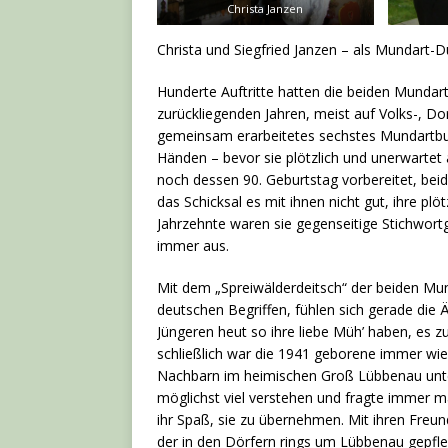
Christa Janzen
Christa und Siegfried Janzen – als Mundart-
Hunderte Auftritte hatten die beiden Mundart
zurückliegenden Jahren, meist auf Volks-, Dor
gemeinsam erarbeitetes sechstes Mundartbuch 
Händen – bevor sie plötzlich und unerwarte
noch dessen 90. Geburtstag vorbereitet, beid
das Schicksal es mit ihnen nicht gut, ihre pl
Jahrzehnte waren sie gegenseitige Stichwortg
immer aus.
Mit dem „Spreiwälderdeitsch“ der beiden Mu
deutschen Begriffen, fühlen sich gerade die Ä
Jüngeren heut so ihre liebe Müh’ haben, es z
schließlich war die 1941 geborene immer wi
Nachbarn im heimischen Groß Lübbenau unterhi
möglichst viel verstehen und fragte immer ma
ihr Spaß, sie zu übernehmen. Mit ihren Freun
der in den Dörfern rings um Lübbenau gepfle